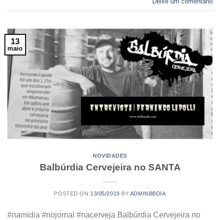
Deixe um comentário
13
maio
NOVIDADES
Balbúrdia Cervejeira no SANTA
POSTED ON
13/05/2019
BY
ADMINBBDIA
#namidia #nojornal #nacerveja Balbúrdia Cervejeira no