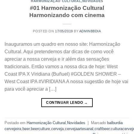
HARMONIZAÇÃO CULTURAL
,
NOVIDADES
#01 Harmonização Cultural
Harmonizando com cinema
POSTED ON
17/05/2019
BY
ADMINBBDIA
Inauguramos um quadro em nosso site: Harmonização
Cultural. Aqui pretendemos dar dicas de como você
apreciar a nossa cerveja e ir além das sensações
tradicionais. Então vamos a nossa dica de hoje: West
Coast IPA X Viridiana (Buñuel) #GOLDEN SHOWER –
West Coast IPA #VIRIDIANA A nossa sugestão de hoje vai
para você apreciar a […]
CONTINUAR LENDO
→
Postado em
Harmonização Cultural
,
Novidades
|
Marcado
balburdia
cervejeira
,
beer
,
beerculture
,
cerveja
,
cervejaartesanal
,
craftbeer
,
culturacervej