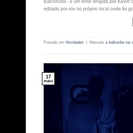
Balconista”, é um filme dirigido por Kevin 
editado por ele no próprio local onde foi 
Postado em
Novidades
|
Marcado
a balburdia vai 
17
maio