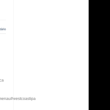
ário
ca
umenau#westcoastipa