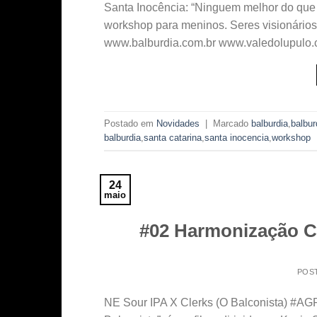
Santa Inocência: “Ninguem melhor do que 
workshop para meninos. Seres visionários
www.balburdia.com.br www.valedolupulo
Postado em
Novidades
|
Marcado
balburdia
,
balbur
balburdia
,
santa catarina
,
santa inocencia
,
workshop
24
maio
#02 Harmonização C
POS
NE Sour IPA X Clerks (O Balconista) #A