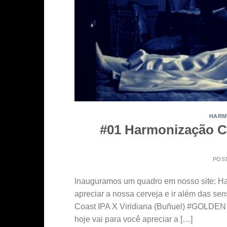
HARM
#01 Harmonização C
POS
Inauguramos um quadro em nosso site: Ha
apreciar a nossa cerveja e ir além das se
Coast IPA X Viridiana (Buñuel) #GOLDE
hoje vai para você apreciar a […]