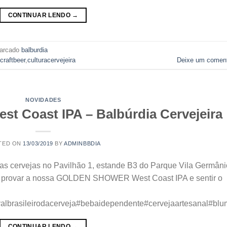
CONTINUAR LENDO
→
arcado
balburdia
craftbeer
,
culturacervejeira
Deixe um coment
NOVIDADES
Coast IPA – Balbúrdia Cervejeira
TED ON
13/03/2019
BY
ADMINBBDIA
as cervejas no Pavilhão 1, estande B3 do Parque Vila Germâni
nha provar a nossa GOLDEN SHOWER West Coast IPA e sentir o
valbrasileirodacerveja#bebaidependente#cervejaartesanal#bl
CONTINUAR LENDO
→