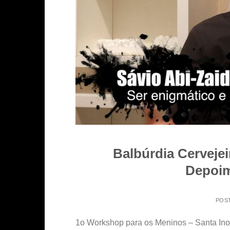
Balbúrdia Cerveje
Depoim
POS
1o Workshop para os Meninos – Santa In