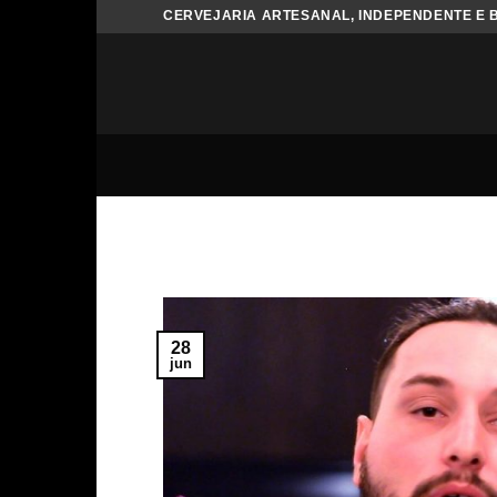
Skip
CERVEJARIA ARTESANAL, INDEPENDENTE E 
to
content
28
jun