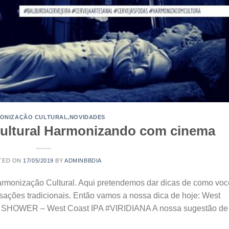
ONIZAÇÃO CULTURAL
,
NOVIDADES
ultural Harmonizando com cinema
TED ON
17/05/2019
BY
ADMINBBDIA
rmonização Cultural. Aqui pretendemos dar dicas de como voc
nsações tradicionais. Então vamos a nossa dica de hoje: West
N SHOWER – West Coast IPA #VIRIDIANA A nossa sugestão de