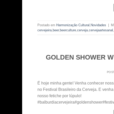
Postado em
Harmonização Cultural
,
Novidades
|
M
cervejeira
,
beer
,
beerculture
,
cerveja
,
cervejaartesanal
,
GOLDEN SHOWER West 
POS
É hoje minha gente! Venha conhecer noss
no Festival Brasileiro da Cerveja. E ve
nosso fetiche por lúpulo!
#balburdiacervejeira#goldenshower#festi