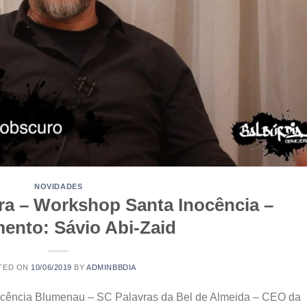
NOVIDADES
ira – Workshop Santa Inocência –
ento: Sávio Abi-Zaid
TED ON
10/06/2019
BY
ADMINBBDIA
ocência Blumenau – SC Palavras da Bel de Almeida – CEO da