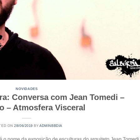
NOVIDADES
ira: Conversa com Jean Tomedi –
o – Atmosfera Visceral
TED ON
28/06/2019
BY
ADMINBBDIA
é o nome da exposição de esculturas do arquiteto Jean Tomedi