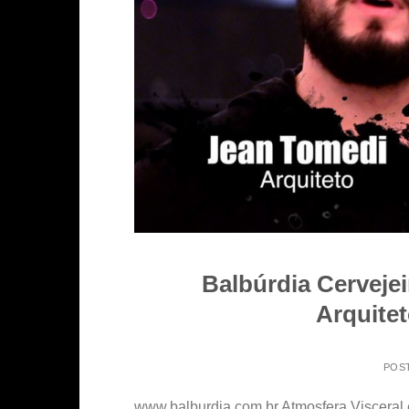
Balbúrdia Cerveje
Arquitet
POS
www.balburdia.com.br Atmosfera Visceral 