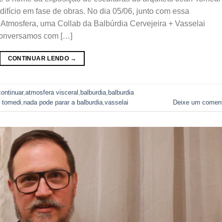
edifício em fase de obras. No dia 05/06, junto com essa
 Atmosfera, uma Collab da Balbúrdia Cervejeira + Vasselai
Conversamos com […]
CONTINUAR LENDO
→
continuar
,
atmosfera visceral
,
balburdia
,
balburdia
n tomedi
,
nada pode parar a balburdia
,
vasselai
Deixe um coment