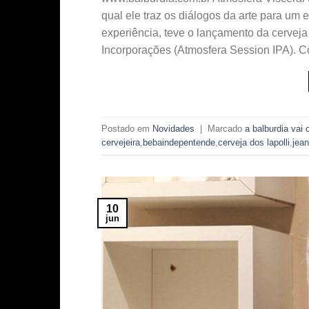
qual ele traz os diálogos da arte para um 
experiência, teve o lançamento da cerveja
Incorporações (Atmosfera Session IPA). 
Postado em
Novidades
|
Marcado
a balburdia vai 
cervejeira
,
bebaindepentende
,
cerveja dos lapolli
,
jea
10
jun