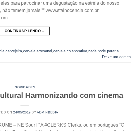
eles para patrocinar uma degustação na estréia do nosso
, não temem jamais.”” www.stainocencia.com.br
.com
CONTINUAR LENDO
→
dia cervejeira
,
cerveja artesanal
,
cerveja colaborativa
,
nada pode parar a
Deixe um coment
NOVIDADES
ultural Harmonizando com cinema
TED ON
24/05/2019
BY
ADMINBBDIA
GRUME – NE Sour IPA #CLERKS Clerks, ou em português “O