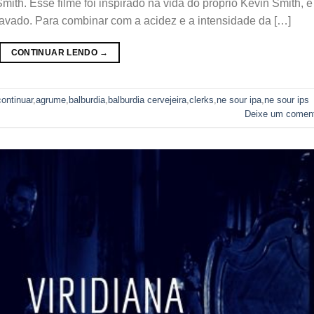
Smith. Esse filme foi inspirado na vida do próprio Kevin Smith, e
gravado. Para combinar com a acidez e a intensidade da […]
CONTINUAR LENDO
→
continuar
,
agrume
,
balburdia
,
balburdia cervejeira
,
clerks
,
ne sour ipa
,
ne sour ips
Deixe um coment