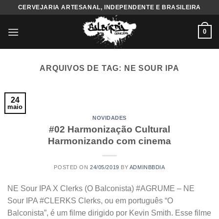
Skip
CERVEJARIA ARTESANAL, INDEPENDENTE E BRASILEIRA
to
content
0
ARQUIVOS DE TAG:
NE SOUR IPA
24
maio
NOVIDADES
#02 Harmonização Cultural
Harmonizando com cinema
POSTED ON
24/05/2019
BY
ADMINBBDIA
NE Sour IPA X Clerks (O Balconista) #AGRUME – NE
Sour IPA #CLERKS Clerks, ou em português “O
Balconista”, é um filme dirigido por Kevin Smith. Esse filme